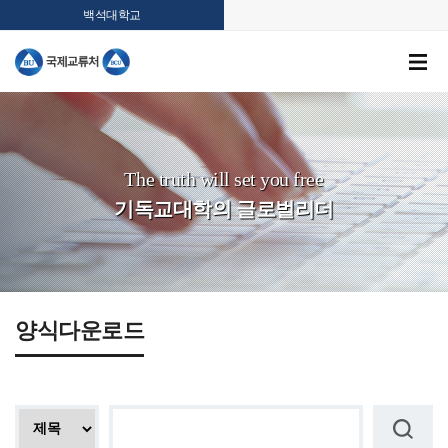
백석대학교
The truth will set you free
기독교대학의 글로벌리더
양식다운로드