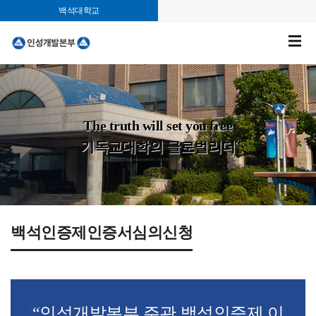
백석대학교
The truth will set you free
기독교대학의 글로벌리더
백석인증제인증서심의신청
“인성개발본부 주관 백석인증제 이