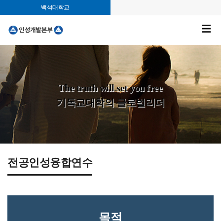
백석대학교
The truth will set you free
기독교대학의 글로벌리더
전공인성융합연수
목적